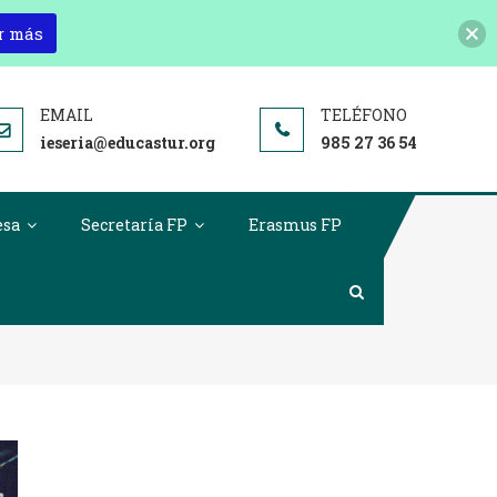
r más
ieseria@educastur.org
985 27 36 54
esa
Secretaría FP
Erasmus FP