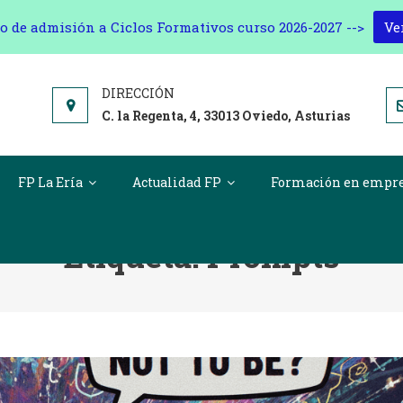
o de admisión a Ciclos Formativos curso 2026-2027 -->
Ve
C. la Regenta, 4, 33013 Oviedo, Asturias
FP La Ería
Actualidad FP
Formación en empr
Etiqueta:
Prompts