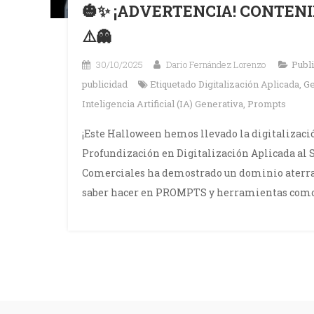
🎃✨ ¡ADVERTENCIA! CONTEN
⚠️👻
30/10/2025
Dario Fernández Lorenzo
Publ
publicidad
Etiquetado
Digitalización Aplicada
,
G
Inteligencia Artificial (IA) Generativa
,
Prompts
¡Este Halloween hemos llevado la digitalizació
Profundización en Digitalización Aplicada al 
Comerciales ha demostrado un dominio aterrado
saber hacer en PROMPTS y herramientas como G