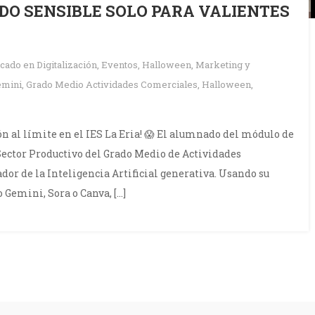
IDO SENSIBLE SOLO PARA VALIENTES
icado en
Digitalización
,
Eventos
,
Halloween
,
Marketing y
emini
,
Grado Medio Actividades Comerciales
,
Halloween
,
n al límite en el IES La Eria! 😱 El alumnado del módulo de
Sector Productivo del Grado Medio de Actividades
r de la Inteligencia Artificial generativa. Usando su
emini, Sora o Canva, […]