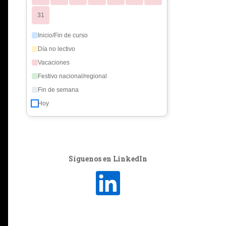
31
Inicio/Fin de curso
Día no lectivo
Vacaciones
Festivo nacional/regional
Fin de semana
Hoy
Síguenos en LinkedIn