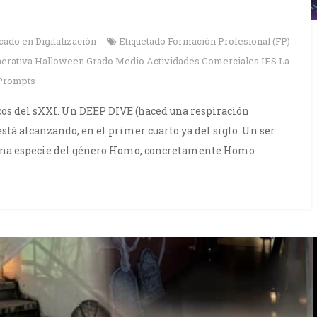
icado en
Digitalización
Etiquetado
Formación Profesional (FP)
) Generativa Halloween Grado Medio Actividades Comerciales IES La
Prompts
cos del sXXI. Un DEEP DIVE (haced una respiración
 está alcanzando, en el primer cuarto ya del siglo. Un ser
, una especie del género Homo, concretamente Homo