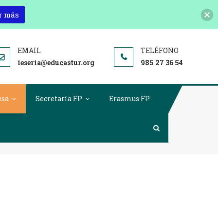
r más
ieseria@educastur.org
985 27 36 54
esa
Secretaría FP
Erasmus FP