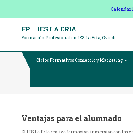
Calendari
Saltar
FP – IES LA ERÍA
al
Formación Profesional en IES La Ería, Oviedo
contenido
Ciclos Formativos Comercio y Marketing
Ventajas para el alumnado
El IES La Ería realiza formación inmersiva con las e