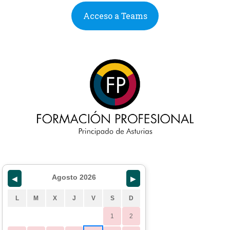
Acceso a Teams
Agosto 2026
◀
▶
L
M
X
J
V
S
D
1
2