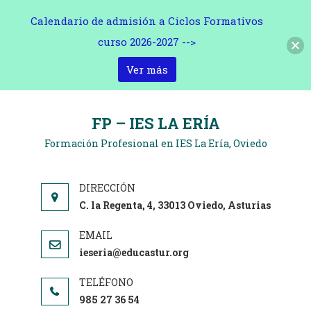
Calendario de admisión a Ciclos Formativos
curso 2026-2027 -->
Ver más
Saltar
al
FP – IES LA ERÍA
contenido
Formación Profesional en IES La Ería, Oviedo
C. la Regenta, 4, 33013 Oviedo, Asturias
ieseria@educastur.org
985 27 36 54