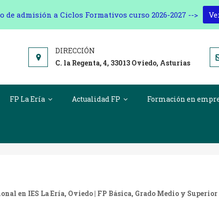
o de admisión a Ciclos Formativos curso 2026-2027 -->
Ve
C. la Regenta, 4, 33013 Oviedo, Asturias
FP La Ería
Actualidad FP
Formación en empr
iclos Formativos Comercio Y Marketi
nal en IES La Ería, Oviedo | FP Básica, Grado Medio y Superior