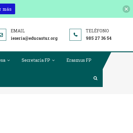
r más
ieseria@educastur.org
985 27 36 54
esa
Secretaría FP
Erasmus FP
ng