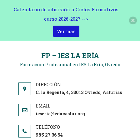
Calendario de admisión a Ciclos Formativos
curso 2026-2027 -->
Ver más
Saltar
al
FP – IES LA ERÍA
contenido
Formación Profesional en IES La Ería, Oviedo
C. la Regenta, 4, 33013 Oviedo, Asturias
ieseria@educastur.org
985 27 36 54