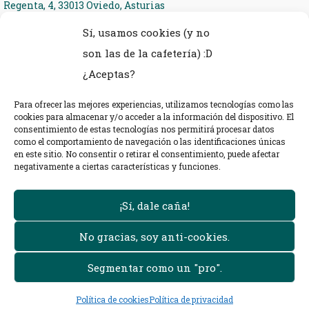
Regenta, 4, 33013 Oviedo, Asturias
Sí, usamos cookies (y no
Teléfono: 985 27 36 54
son las de la cafetería) :D
eMail: ieseria@educastur.org
¿Aceptas?
Para ofrecer las mejores experiencias, utilizamos tecnologías como las
cookies para almacenar y/o acceder a la información del dispositivo. El
consentimiento de estas tecnologías nos permitirá procesar datos
como el comportamiento de navegación o las identificaciones únicas
en este sitio. No consentir o retirar el consentimiento, puede afectar
negativamente a ciertas características y funciones.
¡Sí, dale caña!
No gracias, soy anti-cookies.
Segmentar como un "pro".
Ciclos de Formación Profesional en I.E.S. La Ería, Oviedo
Política de cookies
Política de privacidad