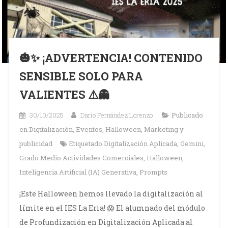
🎃✨ ¡ADVERTENCIA! CONTENIDO
SENSIBLE SOLO PARA
VALIENTES ⚠️👻
30/10/2025
Dario Fernández Lorenzo
Publicado
en
Digitalización
,
Eventos
,
Halloween
,
Marketing y
publicidad
Etiquetado
Digitalización Aplicada
,
Gemini
,
Grado Medio Actividades Comerciales
,
Halloween
,
Inteligencia Artificial (IA) Generativa
,
Prompts
¡Este Halloween hemos llevado la digitalización al
límite en el IES La Eria! 😱 El alumnado del módulo
de Profundización en Digitalización Aplicada al