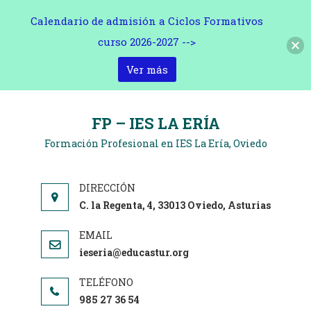
Calendario de admisión a Ciclos Formativos
curso 2026-2027 -->
Ver más
Saltar
al
FP – IES LA ERÍA
contenido
Formación Profesional en IES La Ería, Oviedo
C. la Regenta, 4, 33013 Oviedo, Asturias
ieseria@educastur.org
985 27 36 54