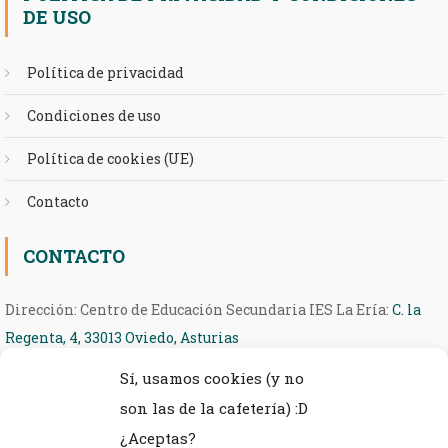
DE USO
Política de privacidad
Condiciones de uso
Política de cookies (UE)
Contacto
CONTACTO
Dirección: Centro de Educación Secundaria IES La Ería:
C. la
Regenta, 4, 33013 Oviedo, Asturias
Sí, usamos cookies (y no
Teléfono: 985 27 36 54
son las de la cafetería) :D
eMail: ieseria@educastur.org
¿Aceptas?