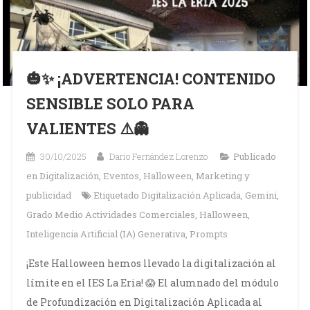
🎃✨ ¡ADVERTENCIA! CONTENIDO
SENSIBLE SOLO PARA
VALIENTES ⚠️👻
30/10/2025
Dario Fernández Lorenzo
Publicado
en
Digitalización
,
Eventos
,
Halloween
,
Marketing y
publicidad
Etiquetado
Digitalización Aplicada
,
Gemini
,
Grado Medio Actividades Comerciales
,
Halloween
,
Inteligencia Artificial (IA) Generativa
,
Prompts
¡Este Halloween hemos llevado la digitalización al
límite en el IES La Eria! 😱 El alumnado del módulo
de Profundización en Digitalización Aplicada al