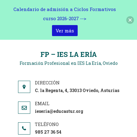
Calendario de admisión a Ciclos Formativos
curso 2026-2027 -->
Ver más
Saltar
al
FP – IES LA ERÍA
contenido
Formación Profesional en IES La Ería, Oviedo
C. la Regenta, 4, 33013 Oviedo, Asturias
ieseria@educastur.org
985 27 36 54