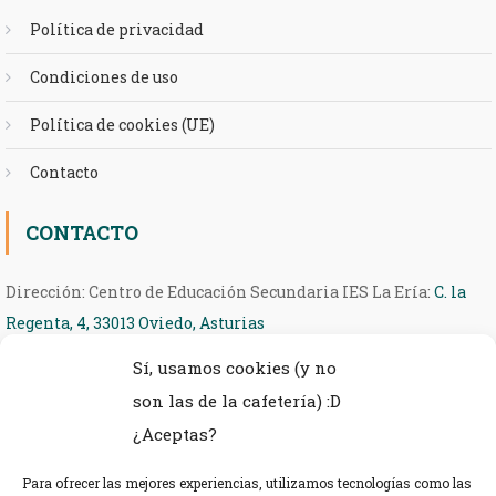
Política de privacidad
Condiciones de uso
Política de cookies (UE)
Contacto
CONTACTO
Dirección: Centro de Educación Secundaria IES La Ería:
C. la
Regenta, 4, 33013 Oviedo, Asturias
Sí, usamos cookies (y no
Teléfono: 985 27 36 54
son las de la cafetería) :D
eMail: ieseria@educastur.org
¿Aceptas?
Para ofrecer las mejores experiencias, utilizamos tecnologías como las