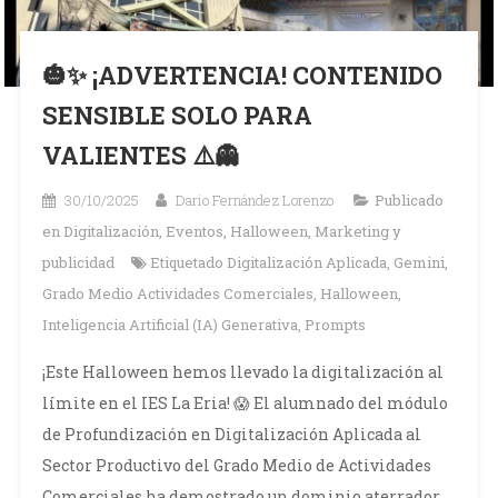
🎃✨ ¡ADVERTENCIA! CONTENIDO
SENSIBLE SOLO PARA
VALIENTES ⚠️👻
30/10/2025
Dario Fernández Lorenzo
Publicado
en
Digitalización
,
Eventos
,
Halloween
,
Marketing y
publicidad
Etiquetado
Digitalización Aplicada
,
Gemini
,
Grado Medio Actividades Comerciales
,
Halloween
,
Inteligencia Artificial (IA) Generativa
,
Prompts
¡Este Halloween hemos llevado la digitalización al
límite en el IES La Eria! 😱 El alumnado del módulo
de Profundización en Digitalización Aplicada al
Sector Productivo del Grado Medio de Actividades
Comerciales ha demostrado un dominio aterrador