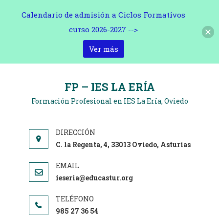
Calendario de admisión a Ciclos Formativos
curso 2026-2027 -->
Ver más
Saltar
al
FP – IES LA ERÍA
contenido
Formación Profesional en IES La Ería, Oviedo
C. la Regenta, 4, 33013 Oviedo, Asturias
ieseria@educastur.org
985 27 36 54