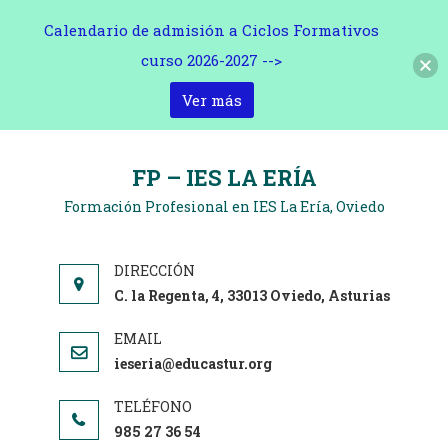
Calendario de admisión a Ciclos Formativos
curso 2026-2027 -->
Ver más
Saltar
al
FP – IES LA ERÍA
contenido
Formación Profesional en IES La Ería, Oviedo
C. la Regenta, 4, 33013 Oviedo, Asturias
ieseria@educastur.org
985 27 36 54