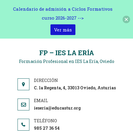
Calendario de admisión a Ciclos Formativos
curso 2026-2027 -->
Ver más
Saltar
al
FP – IES LA ERÍA
contenido
Formación Profesional en IES La Ería, Oviedo
C. la Regenta, 4, 33013 Oviedo, Asturias
ieseria@educastur.org
985 27 36 54