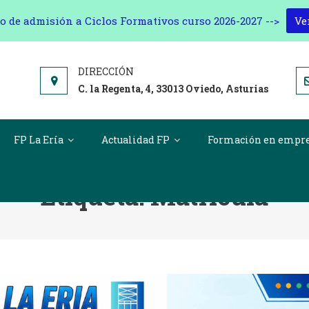
o de admisión a Ciclos Formativos curso 2026-2027 -->
Ve
C. la Regenta, 4, 33013 Oviedo, Asturias
FP La Ería
Actualidad FP
Formación en empr
Etiqueta:
Matrícula