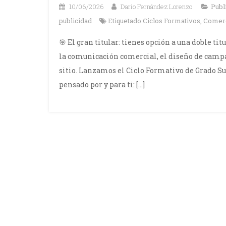
10/06/2026
Dario Fernández Lorenzo
Publ
publicidad
Etiquetado
Ciclos Formativos
,
Comerc
🎯 El gran titular: tienes opción a una doble ti
la comunicación comercial, el diseño de campa
sitio. Lanzamos el Ciclo Formativo de Grado S
pensado por y para ti: […]