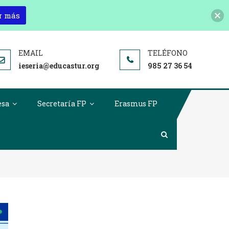
r más
ieseria@educastur.org
985 27 36 54
esa
Secretaría FP
Erasmus FP