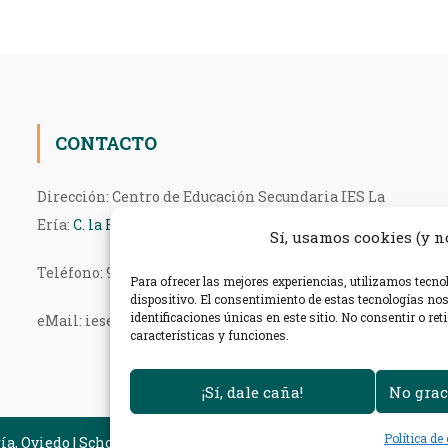
CONTACTO
Dirección: Centro de Educación Secundaria IES La
Ería:
C. la Regenta, 4, 33013 Oviedo, Asturias
Sí, usamos cookies (y no
Teléfono: 985 27 36 54
Para ofrecer las mejores experiencias, utilizamos tecn
dispositivo. El consentimiento de estas tecnologías no
identificaciones únicas en este sitio. No consentir o re
eMail: ieseria@educastur.org
características y funciones.
¡Sí, dale caña!
No grac
Política de
ría, Oviedo
|
Scholarship Theme por
Mystery Themes
.