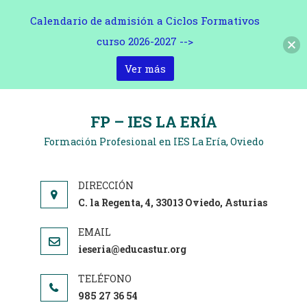
Calendario de admisión a Ciclos Formativos
curso 2026-2027 -->
Ver más
Saltar
al
FP – IES LA ERÍA
contenido
Formación Profesional en IES La Ería, Oviedo
C. la Regenta, 4, 33013 Oviedo, Asturias
ieseria@educastur.org
985 27 36 54