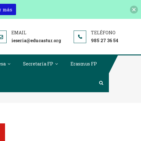
r más
ieseria@educastur.org
985 27 36 54
esa
Secretaría FP
Erasmus FP
xitosa De Black Friday