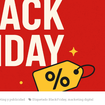
ing y publicidad
Etiquetado
BlackFriday
,
marketing digital