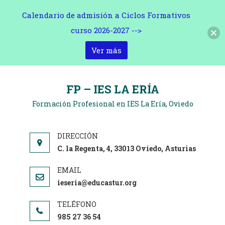
Calendario de admisión a Ciclos Formativos
curso 2026-2027 -->
Ver más
Saltar
al
FP – IES LA ERÍA
contenido
Formación Profesional en IES La Ería, Oviedo
C. la Regenta, 4, 33013 Oviedo, Asturias
ieseria@educastur.org
985 27 36 54