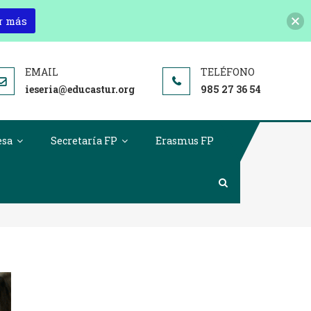
r más
ieseria@educastur.org
985 27 36 54
esa
Secretaría FP
Erasmus FP
Y Vender Online?