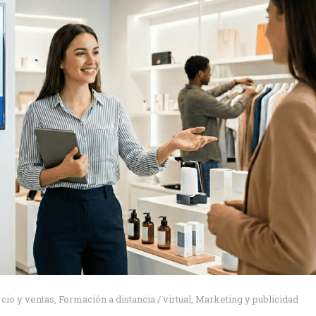
io y ventas
,
Formación a distancia / virtual
,
Marketing y publicidad