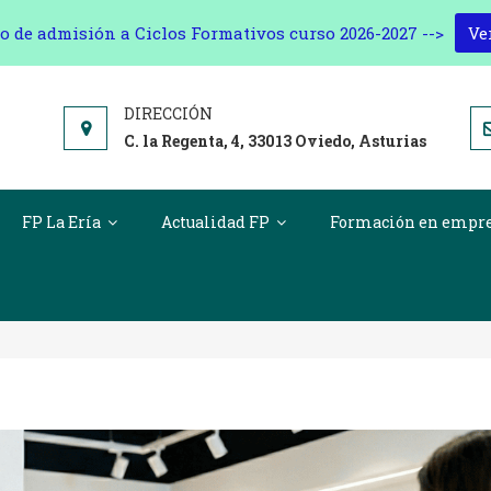
o de admisión a Ciclos Formativos curso 2026-2027 -->
Ve
C. la Regenta, 4, 33013 Oviedo, Asturias
FP La Ería
Actualidad FP
Formación en empr
rigir Una Tienda, Lanzar Campañas 