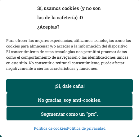
Sí, usamos cookies (y no son
Teléfono: 985 27 36 54
las de la cafetería) :D
eMail: ieseria@educastur.org
¿Aceptas?
Para ofrecer las mejores experiencias, utilizamos tecnologías como las
cookies para almacenar y/o acceder a la información del dispositivo.
El consentimiento de estas tecnologías nos permitirá procesar datos
como el comportamiento de navegación o las identificaciones únicas
en este sitio. No consentir o retirar el consentimiento, puede afectar
negativamente a ciertas características y funciones.
¡Sí, dale caña!
No gracias, soy anti-cookies.
Segmentar como un "pro".
Ciclos de Formación Profesional en I.E.S. La Ería, Oviedo
|
Política de cookies
Política de privacidad
Scholarship Theme por
Mystery Themes
.